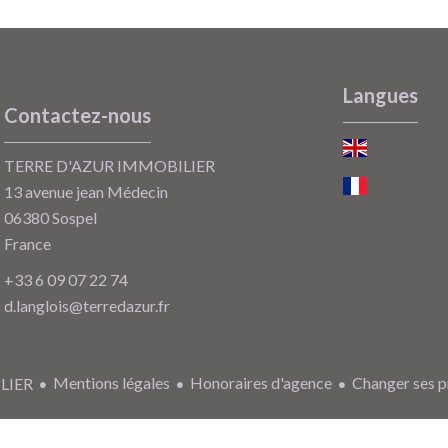
Langues
Contactez-nous
TERRE D'AZUR IMMOBILIER
13 avenue jean Médecin
06380
Sospel
France
+33 6 09 07 22 74
d.langlois@terredazur.fr
Mentions légales
Honoraires d'agence
Changer ses p
LIER