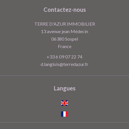
Contactez-nous
TERRE D'AZUR IMMOBILIER
13 avenue jean Médecin
06380
Sospel
France
+33 6 09 07 22 74
d.langlois@terredazur.fr
Langues