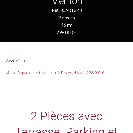
Menton
Réf. 85901323
2 pièces
46 m²
298 000 €
Accueil
Vente Appartement Menton, 2 Pièces, 46 M², 298 000 €
2 Pièces avec
Terrasse, Parking et