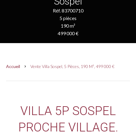
Sospel
Réf. 83700710
5 pièces
190 m²
499 000 €
Accueil
Vente Villa Sospel, 5 Pièces, 190 M², 499 000 €
VILLA 5P SOSPEL
PROCHE VILLAGE.