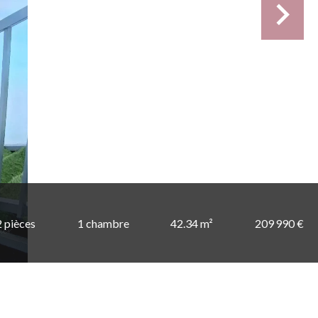
2 pièces
1 chambre
42.34 m²
209 990 €