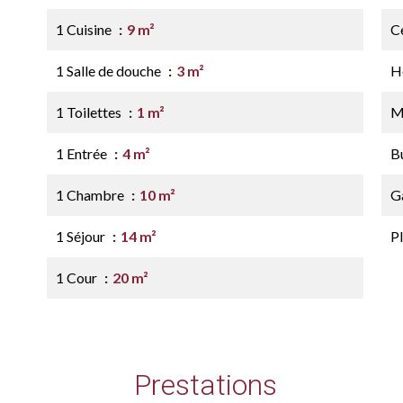
1 Cuisine
9 m²
Ce
1 Salle de douche
3 m²
H
1 Toilettes
1 m²
M
1 Entrée
4 m²
B
1 Chambre
10 m²
G
1 Séjour
14 m²
P
1 Cour
20 m²
Prestations