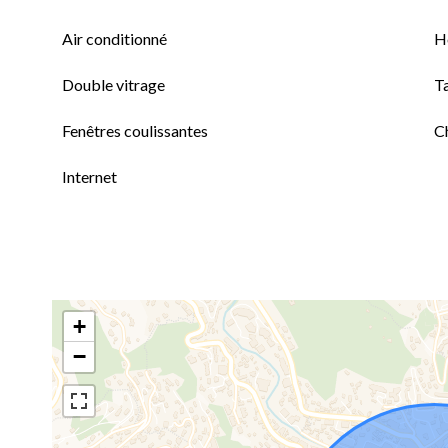
Air conditionné
H
Double vitrage
T
Fenêtres coulissantes
C
Internet
+
−