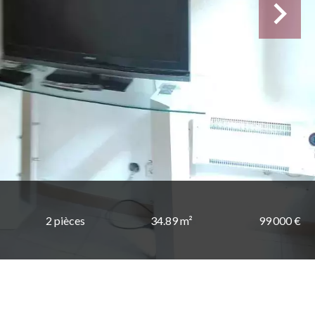
2 pièces
34.89 m²
99 000 €