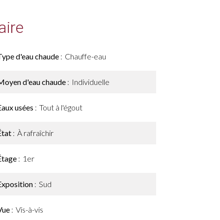
ire
Type d'eau chaude
Chauffe-eau
Moyen d'eau chaude
Individuelle
Eaux usées
Tout à l'égout
État
À rafraîchir
Étage
1er
Exposition
Sud
Vue
Vis-à-vis