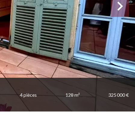
4 pièces
128 m²
325 000 €