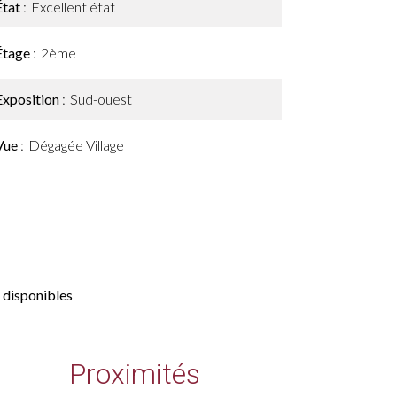
État
Excellent état
Étage
2ème
Exposition
Sud-ouest
Vue
Dégagée Village
 disponibles
Proximités