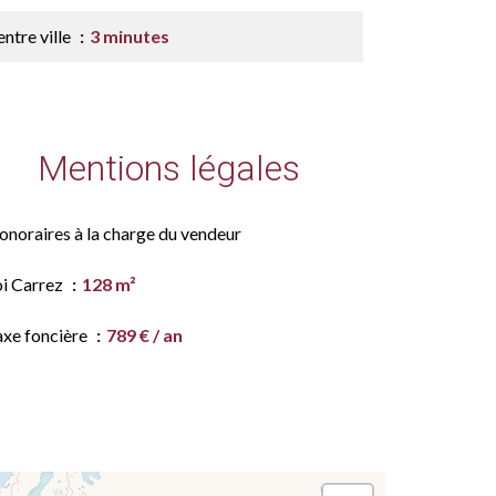
ntre ville
3 minutes
Mentions légales
onoraires à la charge du vendeur
oi Carrez
128 m²
axe foncière
789 € / an