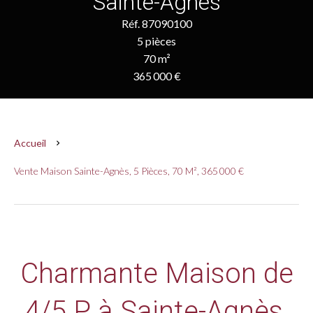
Sainte-Agnès
Réf. 87090100
5 pièces
70 m²
365 000 €
Accueil
Vente Maison Sainte-Agnès, 5 Pièces, 70 M², 365 000 €
Charmante Maison de
4/5 P à Sainte-Agnès.