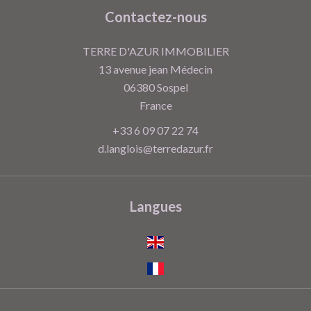
Contactez-nous
TERRE D'AZUR IMMOBILIER
13 avenue jean Médecin
06380
Sospel
France
+33 6 09 07 22 74
d.langlois@terredazur.fr
Langues