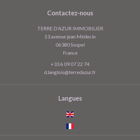
Contactez-nous
TERRE D'AZUR IMMOBILIER
13 avenue jean Médecin
06380
Sospel
France
+33 6 09 07 22 74
d.langlois@terredazur.fr
Langues