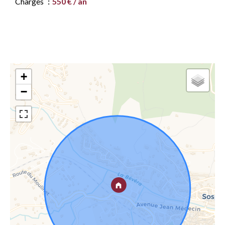
Charges
550 € / an
+
−