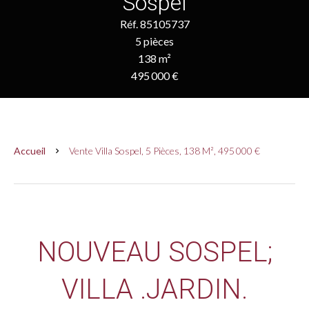
Sospel
Réf. 85105737
5 pièces
138 m²
495 000 €
Accueil
Vente Villa Sospel, 5 Pièces, 138 M², 495 000 €
NOUVEAU SOSPEL;
VILLA .JARDIN.