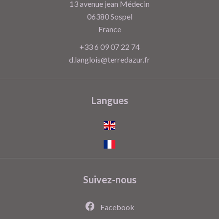
13 avenue jean Médecin
06380
Sospel
France
+33 6 09 07 22 74
d.langlois@terredazur.fr
Langues
Suivez-nous
Facebook