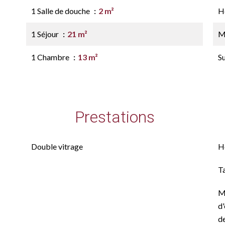
1 Salle de douche
2 m²
H
1 Séjour
21 m²
M
1 Chambre
13 m²
S
Prestations
Double vitrage
H
T
M
d'
de