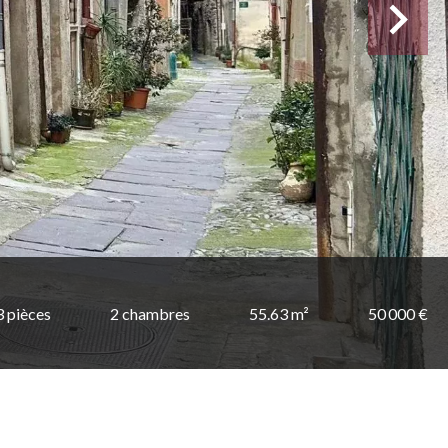
3 pièces
2 chambres
55.63 m²
50 000 €