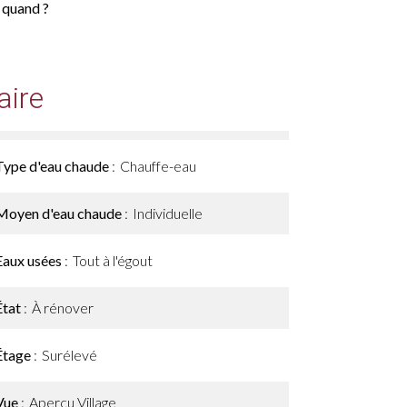
e quand ?
ire
Type d'eau chaude
Chauffe-eau
Moyen d'eau chaude
Individuelle
Eaux usées
Tout à l'égout
État
À rénover
Étage
Surélevé
Vue
Aperçu Village