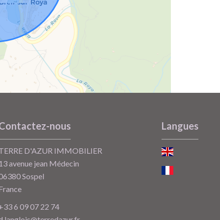
Contactez-nous
Langues
TERRE D'AZUR IMMOBILIER
13 avenue jean Médecin
06380
Sospel
France
+33 6 09 07 22 74
d.langlois@terredazur.fr