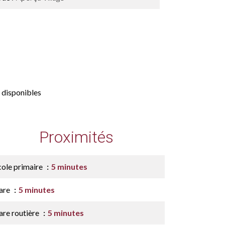
 disponibles
Proximités
cole primaire
5 minutes
are
5 minutes
are routière
5 minutes