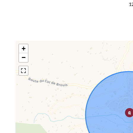
1
+
−