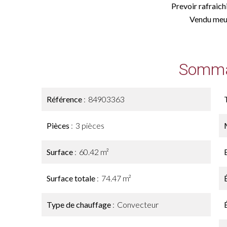
Prevoir rafraic
Vendu meu
Somma
Référence
84903363
Pièces
3 pièces
Surface
60.42 m²
Surface totale
74.47 m²
Type de chauffage
Convecteur