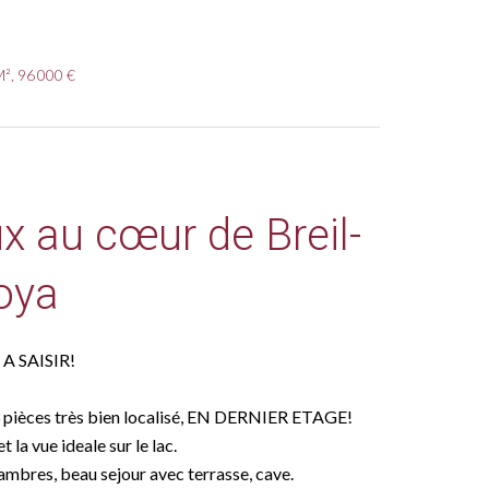
M², 96 000 €
 au cœur de Breil-
oya
 A SAISIR!
 pièces très bien localisé, EN DERNIER ETAGE!
 la vue ideale sur le lac.
ambres, beau sejour avec terrasse, cave.