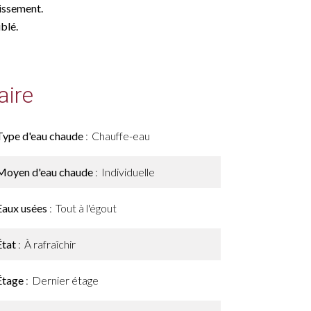
hissement.
blé.
ire
Type d'eau chaude
Chauffe-eau
Moyen d'eau chaude
Individuelle
Eaux usées
Tout à l'égout
État
À rafraîchir
Étage
Dernier étage