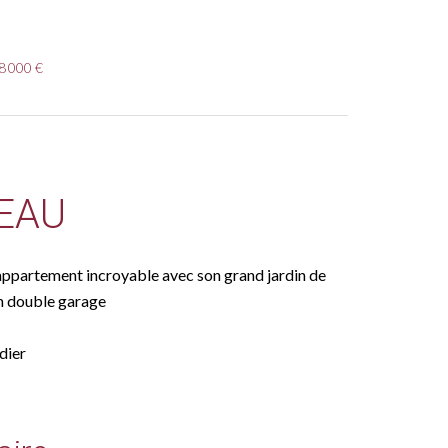
48 000 €
EAU
 appartement incroyable avec son grand jardin de
on double garage
dier