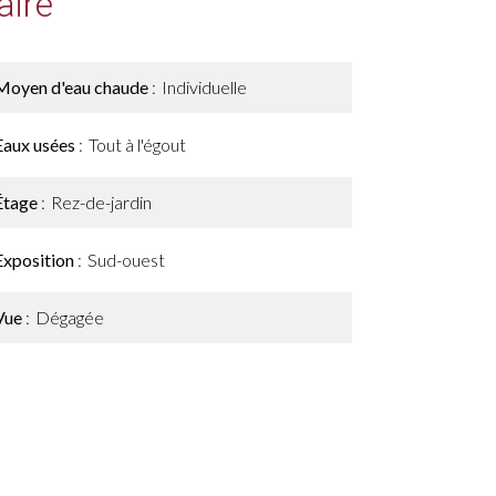
ire
Moyen d'eau chaude
Individuelle
Eaux usées
Tout à l'égout
Étage
Rez-de-jardin
Exposition
Sud-ouest
Vue
Dégagée