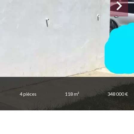
4 pièces
118 m²
348 000 €