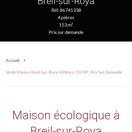
Breil-sur-Roya
Réf. 86741338
4 pièces
153 m²
Prix sur demande
Accueil
Vente Maison Breil-Sur-Roya, 4 Pièces, 153 M², Prix Sur Demande
Maison écologique à
Breil-sur-Roya