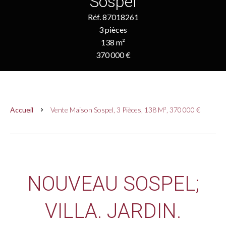
Sospel
Réf. 87018261
3 pièces
138 m²
370 000 €
Accueil
Vente Maison Sospel, 3 Pièces, 138 M², 370 000 €
NOUVEAU SOSPEL;
VILLA. JARDIN.