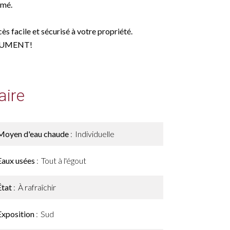
rmé.
s facile et sécurisé à votre propriété.
LUMENT!
ire
Moyen d'eau chaude
Individuelle
Eaux usées
Tout à l'égout
État
À rafraîchir
Exposition
Sud