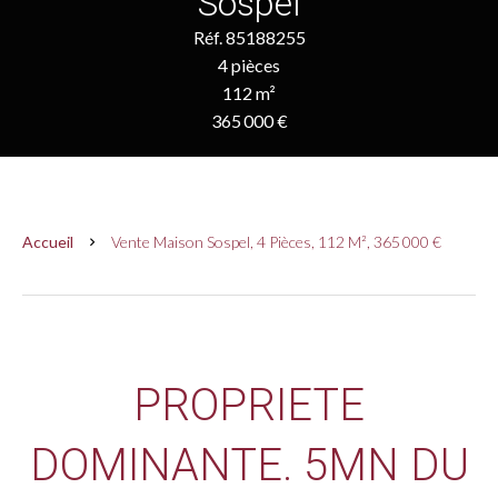
Sospel
Réf. 85188255
4 pièces
112 m²
365 000 €
Accueil
Vente Maison Sospel, 4 Pièces, 112 M², 365 000 €
PROPRIETE
DOMINANTE. 5MN DU