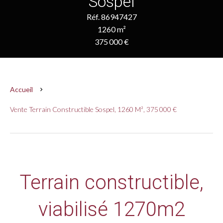
Sospel
Réf. 86947427
1260 m²
375 000 €
Accueil
Vente Terrain Constructible Sospel, 1260 M², 375 000 €
Terrain constructible,
viabilisé 1270m2