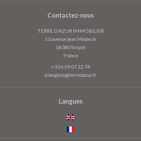
Contactez-nous
TERRE D'AZUR IMMOBILIER
13 avenue jean Médecin
06380
Sospel
France
+33 6 09 07 22 74
d.langlois@terredazur.fr
Langues